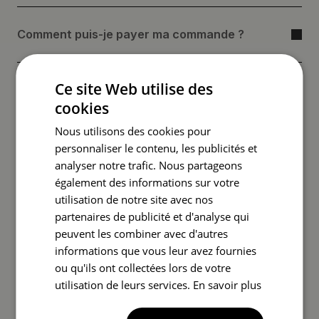
Comment puis-je payer ma commande ?
Ce site Web utilise des
Quel est le délai de traitement de la commande
cookies
?
Nous utilisons des cookies pour
personnaliser le contenu, les publicités et
Comment les expéditions sont-elles effectuées
analyser notre trafic. Nous partageons
?
également des informations sur votre
utilisation de notre site avec nos
partenaires de publicité et d'analyse qui
peuvent les combiner avec d'autres
Quel est le coût d'une commande ?
informations que vous leur avez fournies
ou qu'ils ont collectées lors de votre
utilisation de leurs services.
En savoir plus
Que faire si le colis est endommagé ?