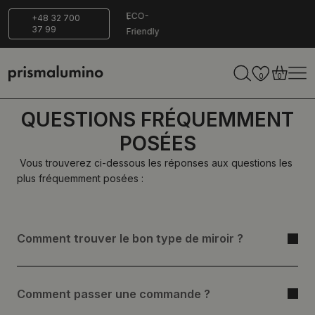
jours pour
Livraison
ECO-
+48 32 700
37 99
ourner
sécurisée
Friendly
0
0
QUESTIONS FRÉQUEMMENT
POSÉES
Vous trouverez ci-dessous les réponses aux questions les
plus fréquemment posées :
Comment trouver le bon type de miroir ?
Comment passer une commande ?