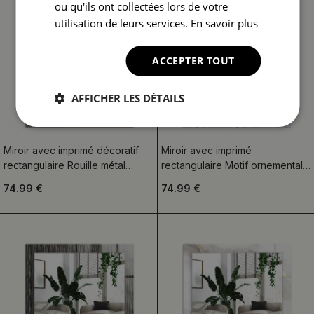
ou qu'ils ont collectées lors de votre
utilisation de leurs services.
En savoir plus
ACCEPTER TOUT
AFFICHER LES DÉTAILS
Miroir avec imprimé décoratif
Miroir avec imprimé
rectangulaire Rouille métal
rectangulaire Motif ornemental
tendance
bleu
74.99 €
74.99 €