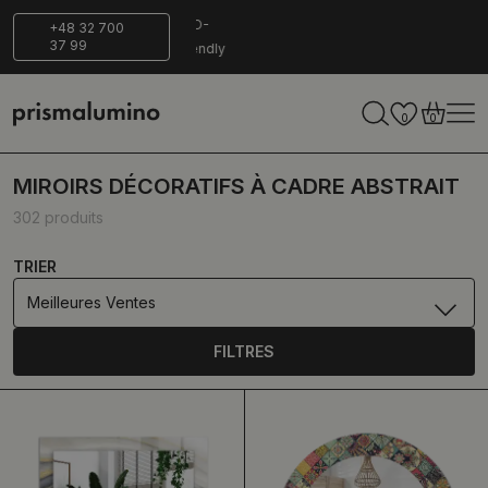
Livraison
ECO-
+48 32 700
37 99
sécurisée
Friendly
0
0
MIROIRS DÉCORATIFS À CADRE ABSTRAIT
302 produits
TRIER
Meilleures Ventes
FILTRES