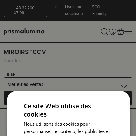
14 jours pour
Livraison
ECO-
+48 32 700
37 99
retourner
sécurisée
Friendly
0
0
MIROIRS 10CM
1 produits
TRIER
Meilleures Ventes
FILTRES
Ce site Web utilise des
cookies
Nous utilisons des cookies pour
personnaliser le contenu, les publicités et