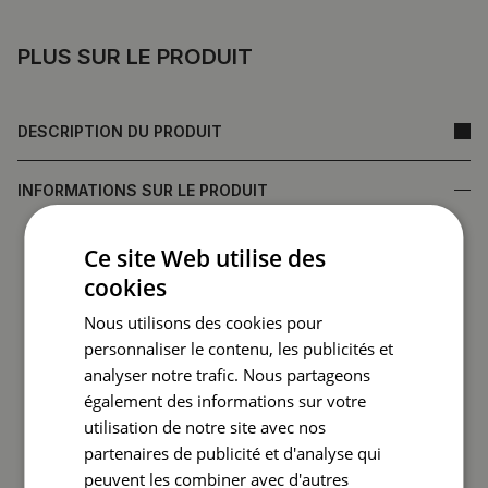
PLUS SUR LE PRODUIT
DESCRIPTION DU PRODUIT
INFORMATIONS SUR LE PRODUIT
• Fabriqué en verre trempé, garantissant durabilité et
Ce site Web utilise des
résistance aux dommages
cookies
•
Miroir fabriqué en Pologne
• Garantie du fabricant
Nous utilisons des cookies pour
• Délai d'exécution rapide
personnaliser le contenu, les publicités et
analyser notre trafic. Nous partageons
Le dos du miroir (film protecteur) peut différer en couleur
également des informations sur votre
de celui présenté dans l'offre.
Cela n'affecte pas la
utilisation de notre site avec nos
qualité du produit et ne constitue pas un motif de
partenaires de publicité et d'analyse qui
réclamation.
peuvent les combiner avec d'autres