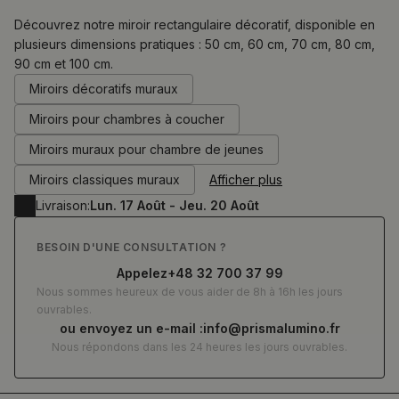
Découvrez notre miroir rectangulaire décoratif, disponible en
plusieurs dimensions pratiques : 50 cm, 60 cm, 70 cm, 80 cm,
90 cm et 100 cm.
0.00
€
Miroirs décoratifs muraux
Miroirs pour chambres à coucher
Miroirs muraux pour chambre de jeunes
Miroirs classiques muraux
Afficher plus
Livraison:
Lun. 17 Août - Jeu. 20 Août
BESOIN D'UNE CONSULTATION ?
Appelez
+48 32 700 37 99
Nous sommes heureux de vous aider de 8h à 16h les jours
ouvrables.
ou envoyez un e-mail :
info@prismalumino.fr
Nous répondons dans les 24 heures les jours ouvrables.