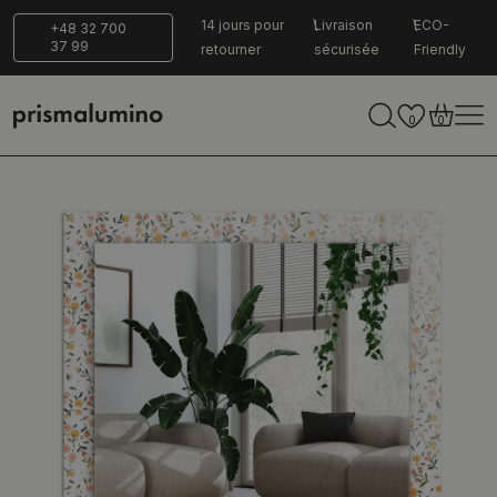
14 jours pour
Livraison
ECO-
+48 32 700
37 99
retourner
sécurisée
Friendly
0
0