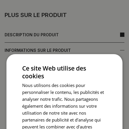
PLUS SUR LE PRODUIT
DESCRIPTION DU PRODUIT
INFORMATIONS SUR LE PRODUIT
• Fabriqué en verre trempé, garantissant durabilité et
Ce site Web utilise des
résistance aux dommages
cookies
•
Miroir fabriqué en Pologne
• Garantie du fabricant
Nous utilisons des cookies pour
• Délai d'exécution rapide
personnaliser le contenu, les publicités et
analyser notre trafic. Nous partageons
Le dos du miroir (film protecteur) peut différer en couleur
également des informations sur votre
de celui présenté dans l'offre.
Cela n'affecte pas la
utilisation de notre site avec nos
qualité du produit et ne constitue pas un motif de
partenaires de publicité et d'analyse qui
réclamation.
peuvent les combiner avec d'autres