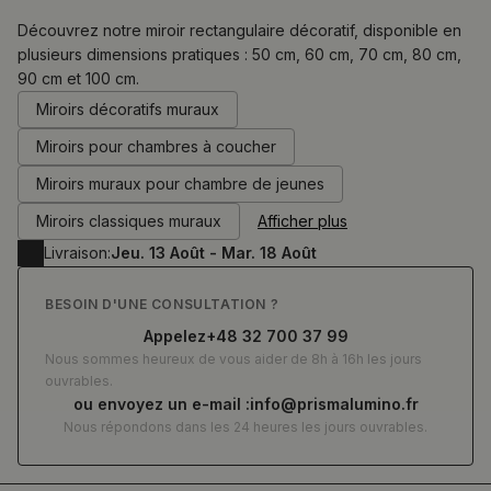
Découvrez notre miroir rectangulaire décoratif, disponible en
plusieurs dimensions pratiques : 50 cm, 60 cm, 70 cm, 80 cm,
90 cm et 100 cm.
0.00
€
Miroirs décoratifs muraux
Miroirs pour chambres à coucher
Miroirs muraux pour chambre de jeunes
Miroirs classiques muraux
Afficher plus
Livraison:
Jeu. 13 Août - Mar. 18 Août
BESOIN D'UNE CONSULTATION ?
Appelez
+48 32 700 37 99
Nous sommes heureux de vous aider de 8h à 16h les jours
ouvrables.
ou envoyez un e-mail :
info@prismalumino.fr
Nous répondons dans les 24 heures les jours ouvrables.