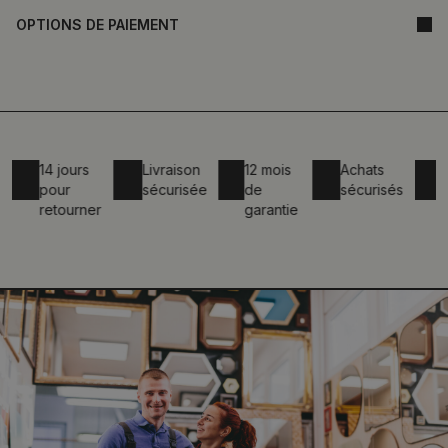
OPTIONS DE PAIEMENT
14 jours
Livraison
12 mois
Achats
Su
pour
sécurisée
de
sécurisés
m
retourner
garantie
d
a