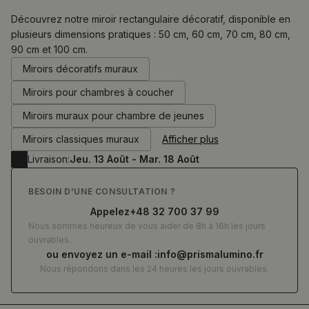
Découvrez notre miroir rectangulaire décoratif, disponible en
plusieurs dimensions pratiques : 50 cm, 60 cm, 70 cm, 80 cm,
90 cm et 100 cm.
0.00
€
Miroirs décoratifs muraux
Miroirs pour chambres à coucher
Miroirs muraux pour chambre de jeunes
Miroirs classiques muraux
Afficher plus
Livraison:
Jeu. 13 Août - Mar. 18 Août
BESOIN D'UNE CONSULTATION ?
Appelez
+48 32 700 37 99
Nous sommes heureux de vous aider de 8h à 16h les jours
ouvrables.
ou envoyez un e-mail :
info@prismalumino.fr
Nous répondons dans les 24 heures les jours ouvrables.