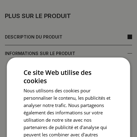
PLUS SUR LE PRODUIT
DESCRIPTION DU PRODUIT
INFORMATIONS SUR LE PRODUIT
• Fabriqué en verre trempé, garantissant durabilité et
Ce site Web utilise des
résistance aux dommages
cookies
•
Miroir fabriqué en Pologne
• Garantie du fabricant
Nous utilisons des cookies pour
• Délai d'exécution rapide
personnaliser le contenu, les publicités et
analyser notre trafic. Nous partageons
Le dos du miroir (film protecteur) peut différer en couleur
également des informations sur votre
de celui présenté dans l'offre.
Cela n'affecte pas la
utilisation de notre site avec nos
qualité du produit et ne constitue pas un motif de
partenaires de publicité et d'analyse qui
réclamation.
peuvent les combiner avec d'autres