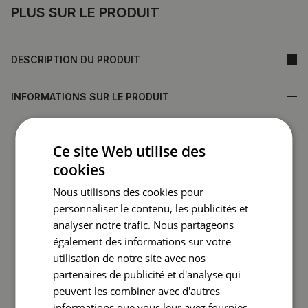
PLUS SUR LE PRODUIT
DESCRIPTION DU PRODUIT
INFORMATIONS SUR LE PRODUIT
• Fabriqué en verre trempé, garantissant durabilité et
Ce site Web utilise des
résistance aux dommages
•
Miroir fabriqué en Pologne
cookies
• Garantie du fabricant
Nous utilisons des cookies pour
• Délai d'exécution rapide
personnaliser le contenu, les publicités et
analyser notre trafic. Nous partageons
Le dos du miroir (film protecteur) peut différer en couleur
de celui présenté dans l'offre.
Cela n'affecte pas la
également des informations sur votre
qualité du produit et ne constitue pas un motif de
utilisation de notre site avec nos
réclamation.
partenaires de publicité et d'analyse qui
peuvent les combiner avec d'autres
informations que vous leur avez fournies