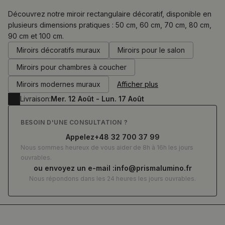
Découvrez notre miroir rectangulaire décoratif, disponible en
plusieurs dimensions pratiques : 50 cm, 60 cm, 70 cm, 80 cm,
90 cm et 100 cm.
0.00
€
Miroirs décoratifs muraux
Miroirs pour le salon
Miroirs pour chambres à coucher
Miroirs modernes muraux
Afficher plus
Livraison:
Mer. 12 Août - Lun. 17 Août
BESOIN D'UNE CONSULTATION ?
Appelez
+48 32 700 37 99
Nous sommes heureux de vous aider de 8h à 16h les jours
ouvrables.
ou envoyez un e-mail :
info@prismalumino.fr
Nous répondons dans les 24 heures les jours ouvrables.