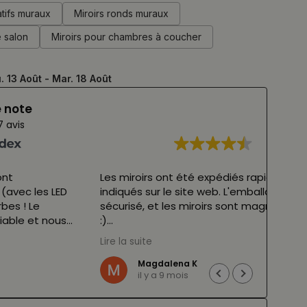
atifs muraux
Miroirs ronds muraux
e salon
Miroirs pour chambres à coucher
. 13 Août - Mar. 18 Août
e note
7 avis
 ont été expédiés rapidement, dans les délais
Miroi
 le site web. L'emballage était soigné et très
forme
t les miroirs sont magnifiques. Je les recommande
possé
5/5,
Lire l
r Google,
voir l'original
)
(Trad
alena K
a 9 mois