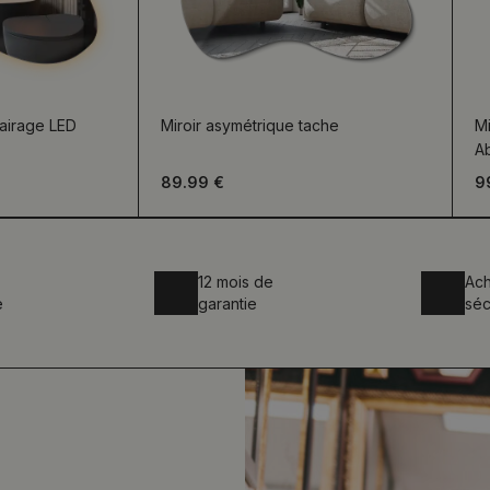
lairage LED
Miroir asymétrique tache
Mi
A
89.99 €
9
12 mois de
Ach
e
garantie
séc