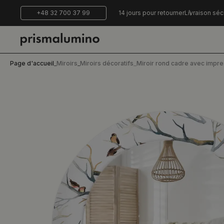
+48 32 700 37 99
14 jours pour retourner
Livraison séc
Page d'accueil
_
Miroirs
_
Miroirs décoratifs
_
Miroir rond cadre avec impr