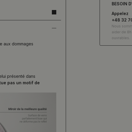
BESOIN D
Appelez
+48 32 7
Nous somm
aider de 8h 
ouvrables.
ance aux dommages
celui présenté dans
itue pas un motif de