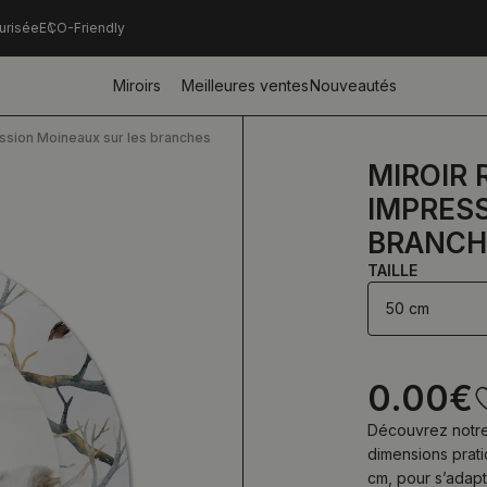
urisée
ECO-Friendly
Miroirs
Meilleures ventes
Nouveautés
ession Moineaux sur les branches
MIROIR
IMPRES
BRANCH
TAILLE
50 cm
0.00
€
Découvrez notre 
dimensions prati
cm, pour s’adapt