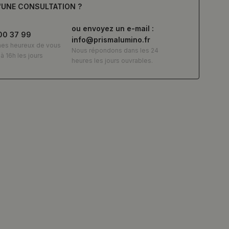
'UNE CONSULTATION ?
ou envoyez un e-mail :
00 37 99
info@prismalumino.fr
es heureux de vous
Nous répondons dans les 24
à 16h les jours
heures les jours ouvrables.