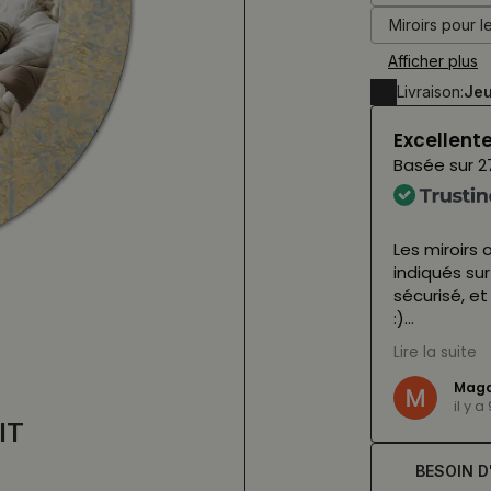
Miroirs pour l
Afficher plus
Livraison:
Jeu
Excellent
Basée sur
2
 miroirs aujourd'hui, et ils sont
Les miroirs
s ne les verrons pleinement (avec les LED
indiqués sur
vier, mais ils sont déjà superbes ! Le
sécurisé, e
sin est incroyablement serviable et nous
:)
épannés lorsqu'un colis s'est perdu. Je
Lire la suite
ns hésiter ❤️
(Traduit pa
Magd
il y 
le,
voir l'original
)
IT
BESOIN D