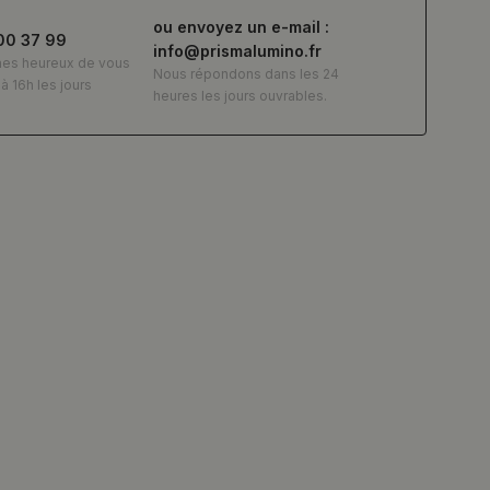
ou envoyez un e-mail :
00 37 99
info@prismalumino.fr
es heureux de vous
Nous répondons dans les 24
à 16h les jours
heures les jours ouvrables.