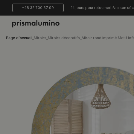
+48 32 700 37 99
14 jours pour retourner
Livraison séc
Page d'accueil
_
Miroirs
_
Miroirs décoratifs
_
Miroir rond imprimé Motif loft