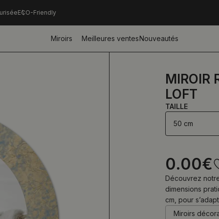
urisée
ECO-Friendly
Miroirs
Meilleures ventes
Nouveautés
MIROIR 
LOFT
TAILLE
50 cm
0.00
€
Découvrez notre 
dimensions prati
cm, pour s’adapt
Miroirs décor