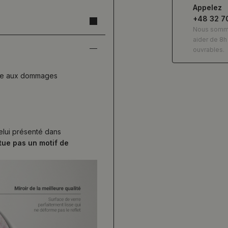
Appelez
+48 32 7
Nous somm
aider de 8h 
ouvrables.
ance aux dommages
celui présenté dans
itue pas un motif de