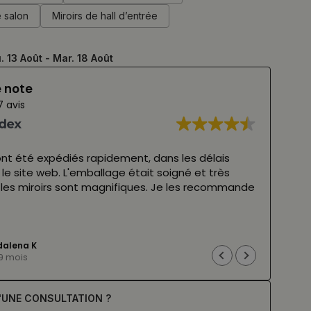
e salon
Miroirs de hall d’entrée
. 13 Août - Mar. 18 Août
e note
7 avis
 ont été expédiés rapidement, dans les délais
Miroi
 le site web. L'emballage était soigné et très
forme
t les miroirs sont magnifiques. Je les recommande
possé
5/5,
Lire l
r Google,
voir l'original
)
(Trad
alena K
a 9 mois
'UNE CONSULTATION ?