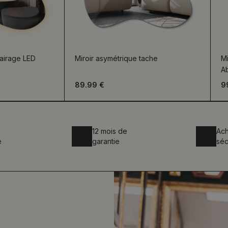
lairage LED
Miroir asymétrique tache
Mi
A
89.99 €
9
12 mois de
Ach
e
garantie
séc