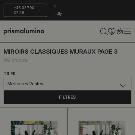
Livraison
ECO-
+48 32 700
37 99
sécurisée
Friendly
0
0
MIROIRS CLASSIQUES MURAUX PAGE 3
199 produits
TRIER
Meilleures Ventes
FILTRES