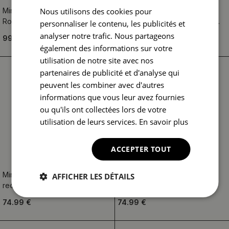
Nous utilisons des cookies pour
Miroir rond avec décoration
Miroir avec imprimé décoratif
Roses bleues
rectangulaire Motifs carrelés
personnaliser le contenu, les publicités et
colorés
analyser notre trafic. Nous partageons
99.99 €
74.99 €
également des informations sur votre
utilisation de notre site avec nos
partenaires de publicité et d'analyse qui
peuvent les combiner avec d'autres
informations que vous leur avez fournies
ou qu'ils ont collectées lors de votre
utilisation de leurs services.
En savoir plus
ACCEPTER TOUT
Miroir avec imprimé décoratif
Miroir avec imprimé
AFFICHER LES DÉTAILS
rectangulaire Motif floral
rectangulaire Oiseaux sur
aquarelle
branches
74.99 €
74.99 €